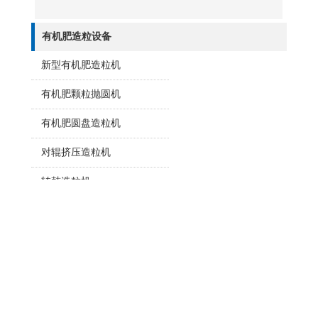
型有机肥生产线的核心配套设备。 卧式搅拌机
采用经典卧式螺带搅拌结构，设备内部设有双层螺
有机肥生产线链式粉碎机物料细化设备
旋搅拌叶片，运转过程中可带动物料做轴向对流、
径向翻滚、全方位揉搓运动，打破...
链式粉碎机作为专业的有机肥设备与复合肥设
备，凭借独特的链条击打破碎原理，实现各类肥料
物料的高效细化加工。 链式粉碎机采用柔性链
08-08
条高速击打破碎结构，针对性解决肥料物料粉碎难
题。设备运转时，高速旋转的耐磨链条对结块物料
新型搅齿转鼓造粒机，有机肥复混肥颗粒成型效率
进行连续击打、撕裂、打散，无需筛网挤压即可完
高
成物料细化。这种柔性破碎方式，...
新型搅齿转鼓造粒机是搅齿与转鼓相结合的一
体化造粒结构，区别于单一结构的传统造粒设备。
设备内部搭载高强度耐磨搅齿组件，搭配大直径旋
08-08
转转鼓筒体，物料进入设备后，内置搅齿可率先对
结块、粘连的物料进行快速打散、梳理，破除物料
双模挤压造粒机，畜禽粪便秸秆专用设备
抱团结块问题，让物料松散均匀。随后通过转鼓持