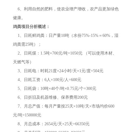
6、利用自然的肥料，使农业增产增收，农产品更加绿色
健康。
鸡粪项目分析概述：
1、日耗鲜鸡粪：日产量10吨（水份75%-15%＝60%，湿
鸡粪需25吨）；
2、日耗煤：1.5吨×700元/吨=1050元 （可以使用木材、
天燃气等）
3、日耗电：时耗21度×24小时/天×1元/度=504元
4、日耗工资：6人×100元/人=600元
5、日耗袋：10吨×40个/吨×0.75元/个=300元
6、日折旧及机器维修、保养费用200元
7、月总产值：每月产量按25天×10吨/天×市场均价600
元/吨=150000元
8、月总成本：2654元/天×25天=66350元