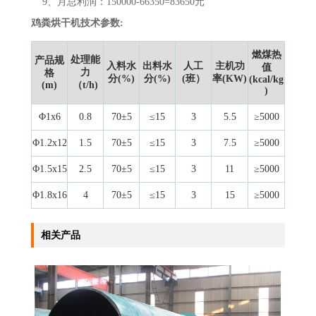
9、月总利润：150000-66350=83650元
鸡粪烘干机技术参数:
燃煤热
处理能
产品规
入料水
出料水
人工
主机功
值
力
格
分(%)
分(%)
(班）
率(KW)
(kcal/kg
(m)
（t/h)
)
Φ1x6
0.8
70±5
≤15
3
5.5
≥5000
Φ1.2x12
1.5
70±5
≤15
3
7.5
≥5000
Φ1.5x15
2.5
70±5
≤15
3
11
≥5000
Φ1.8x16
4
70±5
≤15
3
15
≥5000
相关产品