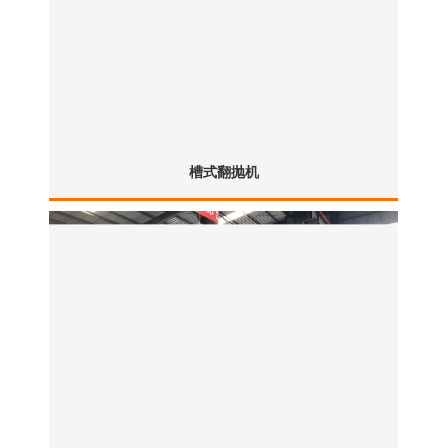
槽式翻抛机