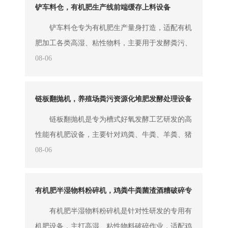
铲车料仓，有机肥生产线前端缓存上料设备
用于肥料颗粒后期整形抛光，通过专属机械作业原
理，改善颗粒外观、提升肥料圆度，是有机肥生产
铲车料仓专为有机肥生产量身打造，适配有机
线提质增效的核心配套设备。 ...
肥加工各类高湿、粘性物料，主要用于发酵粪污、
秸秆混合料、菌渣、沼渣等原料的集中缓存与定量
08-06
输送。传统投料方式无法把控物料进料量，物料干
湿不均、结块堆积，容易造成后续设备负荷不稳。
链板翻抛机，养殖场粪污资源化堆肥发酵处理设备
而这款设备可通过铲车直接批量投料，无需人工手
动填料，大容量仓体能够储存足量物料，实现物料
链板翻抛机是专为槽式好氧发酵工艺研发的高
缓存储备，解决人工投料效率低、投料量...
性能有机肥设备，主要针对鸡粪、牛粪、羊粪、猪
粪等各类畜禽粪污，搭配秸秆、锯末、菌渣等辅料
08-06
进行混合翻抛发酵。该设备采用高强度链板传动结
构，承载能力强、穿透力大，可适配深度1.5米以
有机肥半湿物料粉碎机，鸡粪牛粪菌渣酒糟破碎专
上的深发酵槽作业，打破浅层发酵的局限。设备作
用设备
业时，通过链板耙齿持续翻抛、搅拌、供氧、抛洒
有机肥半湿物料粉碎机是针对性研发的专用有
物料，让堆积的粪污物料充分与空气接...
机肥设备，主打高湿、粘性物料破碎作业，适配鸡