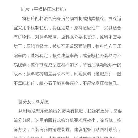
制粒（平模挤压造粒机）
将粉碎配料混合完备后的物料制成猪粪颗粒。制粒适
宜采用平模制粒机，其优点是：原料适应性广，尤其适合
有机物料，对原料密度、原料水分要求宽泛，原料不需要
烘干；压辊直径大，模板可正反双面使用，物料均布于压
缩室内，造粒稳定，颗粒成型率高，成品颗粒外观均匀不
易破碎；整个制粒成型过程不加水，节省后续颗粒烘干的
成本；原料粉碎细度要求不高，制粒原料（堆肥后）一般
不需细粉碎，细小石子能直接碾碎，不易堵塞压盘模孔。
筛分及回料系统
从制粒成型系统输出的猪粪有机肥，粒径有差异，需要
筛分分级。选用的回转式筛分机要求振动小，噪音低，换
筛方便，且装有筛面清理装置。建议配备自动回料系统，