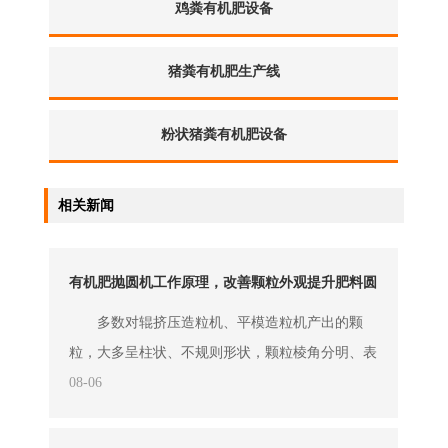
鸡粪有机肥设备
猪粪有机肥生产线
粉状猪粪有机肥设备
相关新闻
有机肥抛圆机工作原理，改善颗粒外观提升肥料圆
度整形设备
多数对辊挤压造粒机、平模造粒机产出的颗
粒，大多呈柱状、不规则形状，颗粒棱角分明、表
面粗糙，不仅粉尘含量高、易破碎，堆放运输中极
08-06
易出现粉化情况，严重影响成品质量。而有机肥抛
圆机是针对性解决该问题的专用有机肥设备，主要