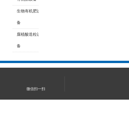
生物有机肥设
备
腐植酸造粒设
备
微信扫一扫
产品中心
新型有机肥造粒机
有机肥颗粒抛圆机
有机肥圆盘造粒
机
对辊挤压造粒机
转鼓造粒机
有机肥平模造粒机
堆