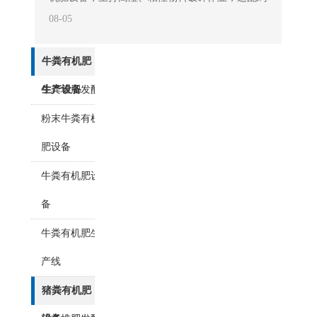
粪、牛粪、猪粪、菌渣、酒糟、药渣、秸秆腐料等
08-05
各类有机废弃物，解决湿料粉碎难题。 这款设
牛粪有机肥
备的核心优势是采用无筛底破碎结构，颠覆了传统
粉碎机的筛网过滤模式，从根本杜绝堵机故障。传
牛粪堆肥发酵
生产设备
统带筛网粉碎机对物料水分要求极...
粉末牛粪有机
肥设备
牛粪有机肥设
备
牛粪有机肥生
产线
猪粪有机肥